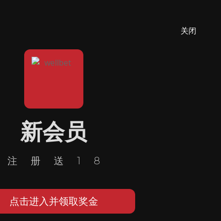
关闭
新会员
注册送18
点击进入并领取奖金