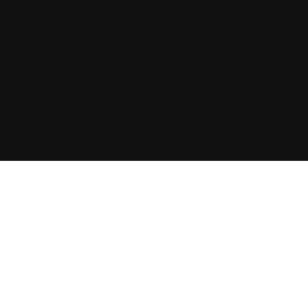
推荐
体育
图片
科技
搞笑
游戏