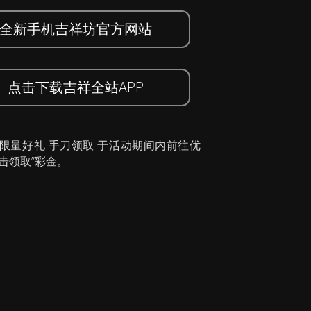
全新手机吉祥坊官方网站
点击下载吉祥全站APP
 限量好礼 手刀领取 于活动期间内前往优
击领取”彩金。