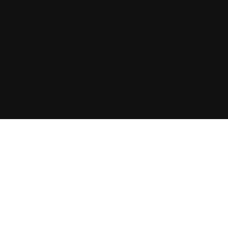
推荐
体育
图片
科技
搞笑
游戏