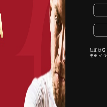
注册就送
惠页面”点