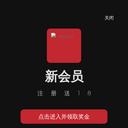
关闭
新会员
注册送18
点击进入并领取奖金