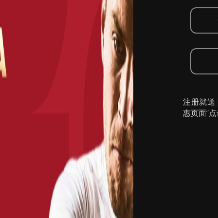
注册就送
惠页面”点