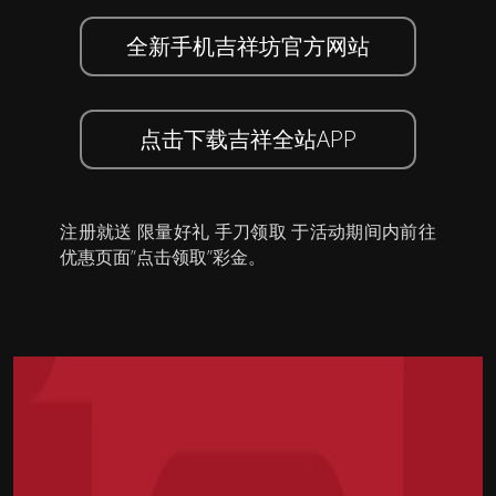
全新手机吉祥坊官方网站
点击下载吉祥全站APP
注册就送 限量好礼 手刀领取 于活动期间内前往
优惠页面”点击领取”彩金。