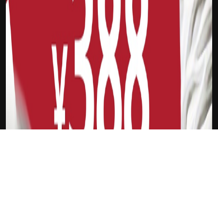
下载Xilu
贾斯延-霍勒迪