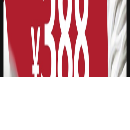
下载Xilu
贾斯丁-霍勒迪