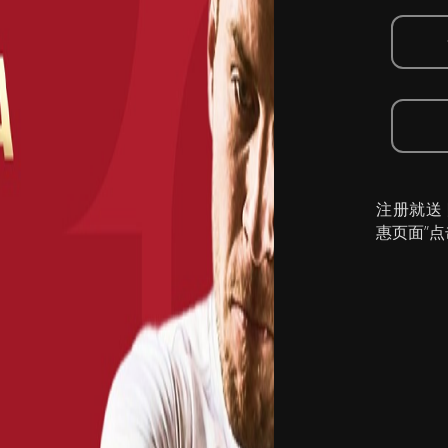
注册就送
惠页面”点