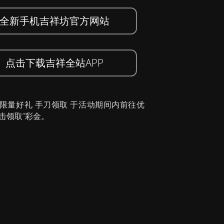
全新手机吉祥坊官方网站
点击下载吉祥全站APP
 限量好礼 手刀领取 于活动期间内前往优
击领取”彩金。