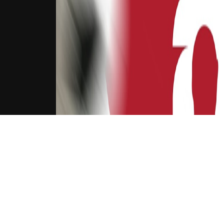
下载Xilu