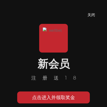
关闭
新会员
注册送18
点击进入并领取奖金