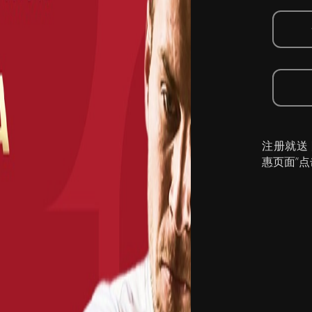
注册就送
惠页面”点