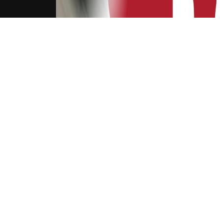
下载Xilu
结束
行了
国际篮