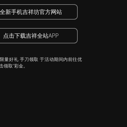
全新手机吉祥坊官方网站
点击下载吉祥全站APP
 限量好礼 手刀领取 于活动期间内前往优
击领取”彩金。