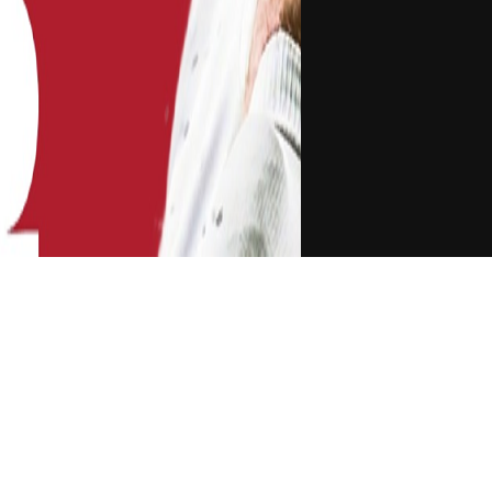
莱万德罗夫斯基