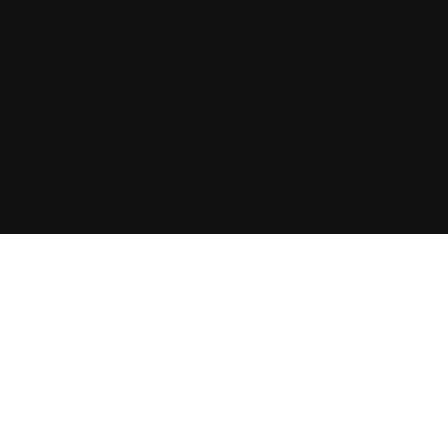
推荐
体育
图片
科技
搞笑
游戏