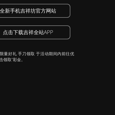
全新手机吉祥坊官方网站
点击下载吉祥全站APP
 限量好礼 手刀领取 于活动期间内前往优
击领取”彩金。