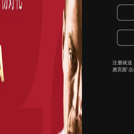
注册就送
惠页面”点