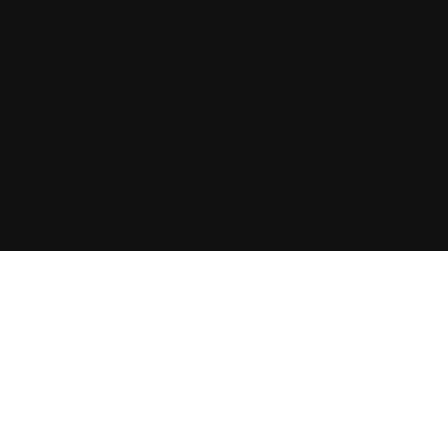
推荐
体育
图片
科技
搞笑
游戏