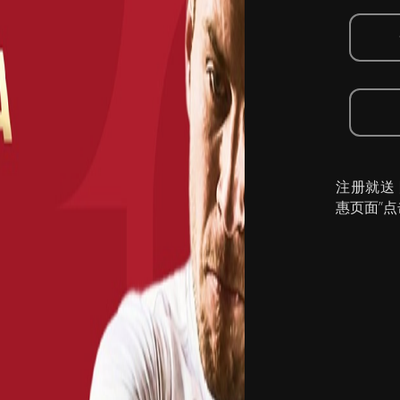
注册就送
惠页面”点