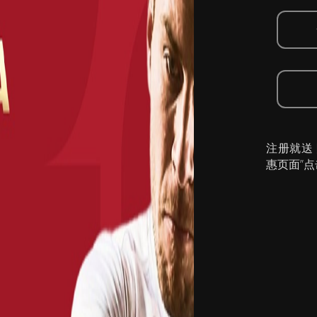
注册就送
惠页面”点