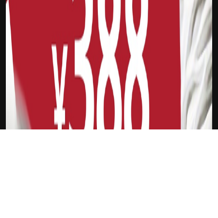
下载Xilu
科怀·伦纳德