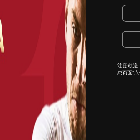
注册就送
惠页面”点