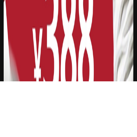
下载Xilu
班切罗