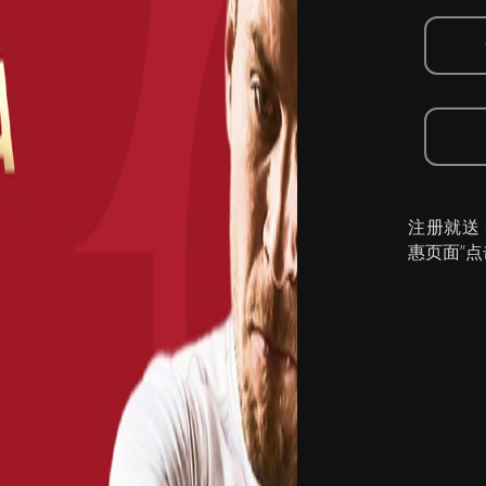
注册就送
惠页面”点