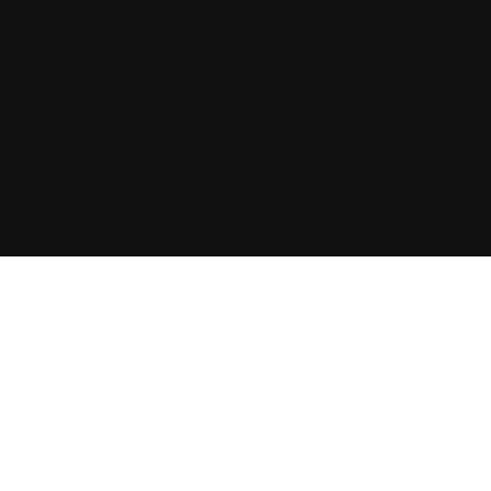
推荐
体育
图片
科技
搞笑
游戏