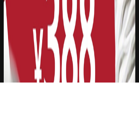
下载Xilu
特里