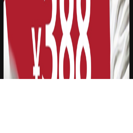
下载Xilu
欧联杯