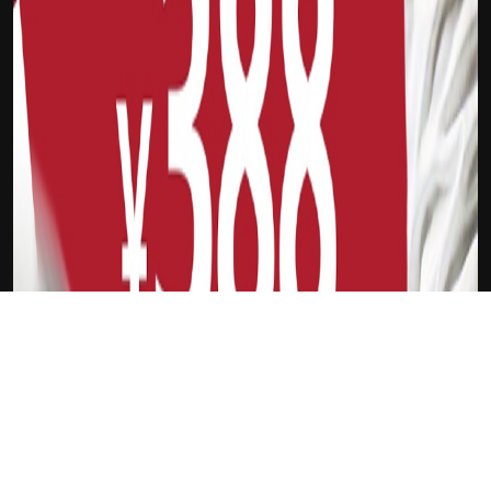
下载Xilu
杨倩