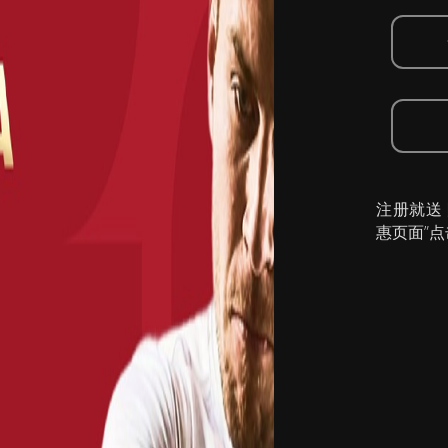
注册就送
惠页面”点