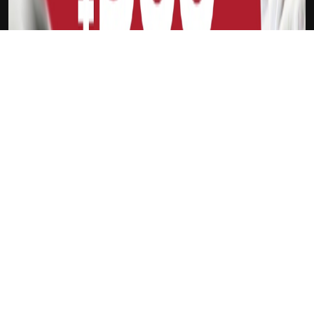
下载Xilu
本菲卡
新会员
注册送18
访问此链接