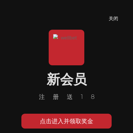
关闭
新会员
注册送18
点击进入并领取奖金