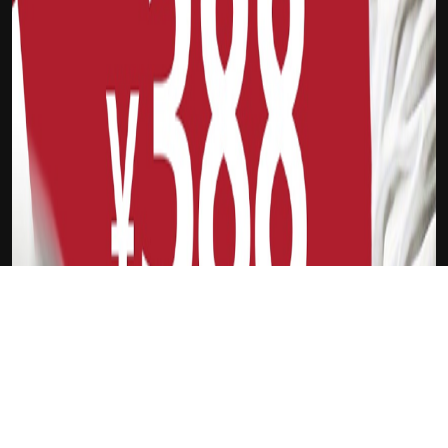
下载Xilu
春节