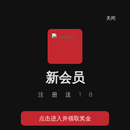
关闭
新会员
注册送18
点击进入并领取奖金