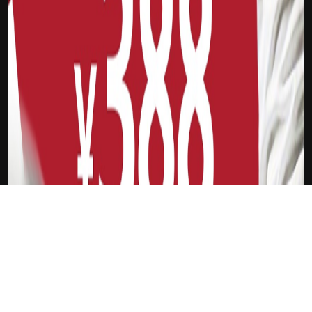
下载Xilu
明格利亚