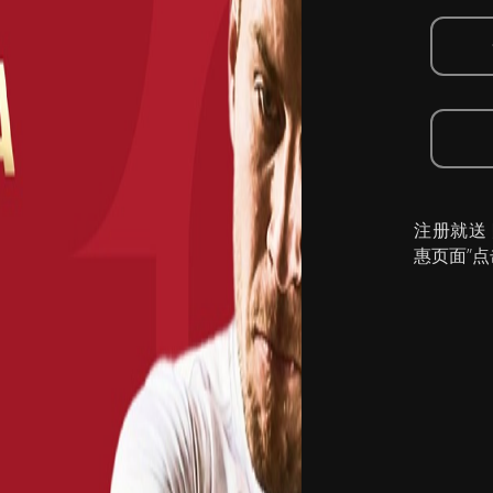
注册就送
惠页面”点