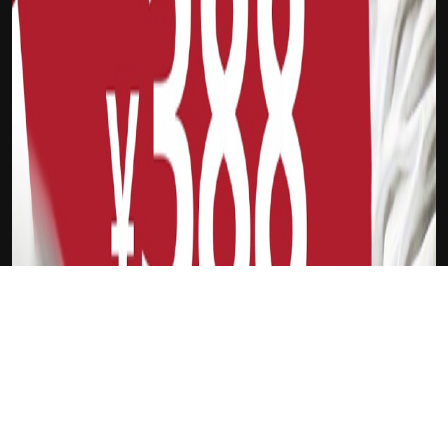
下载Xilu
斯威德