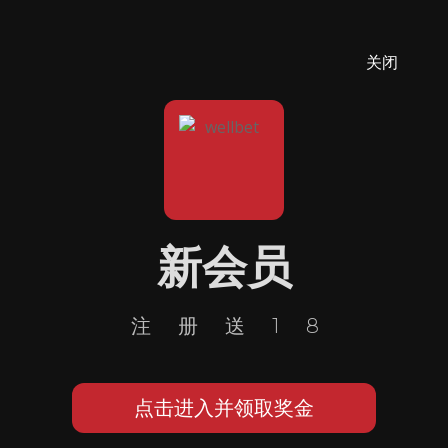
关闭
新会员
注册送18
点击进入并领取奖金