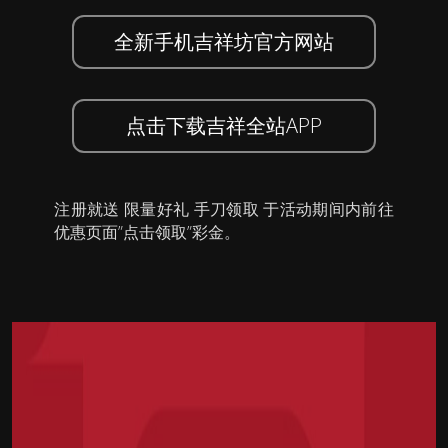
全新手机吉祥坊官方网站
点击下载吉祥全站APP
注册就送 限量好礼 手刀领取 于活动期间内前往
优惠页面”点击领取”彩金。