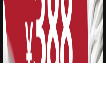
下载Xilu
推特