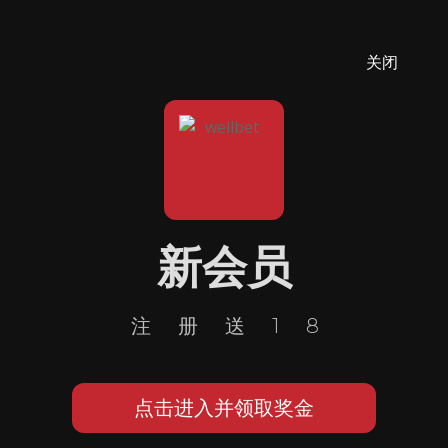
关闭
新会员
注册送18
点击进入并领取奖金