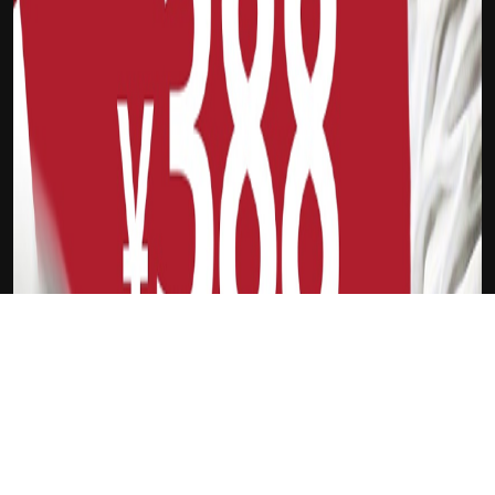
下载Xilu
戴尔