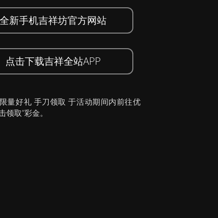
全新手机吉祥坊官方网站
点击下载吉祥全站APP
 限量好礼 手刀领取 于活动期间内前往优
击领取”彩金。