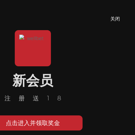
关闭
新会员
注册送18
点击进入并领取奖金