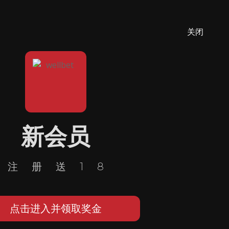
关闭
新会员
注册送18
点击进入并领取奖金