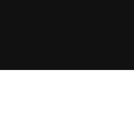
推荐
体育
图片
科技
搞笑
游戏