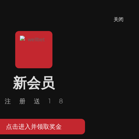
关闭
新会员
注册送18
点击进入并领取奖金