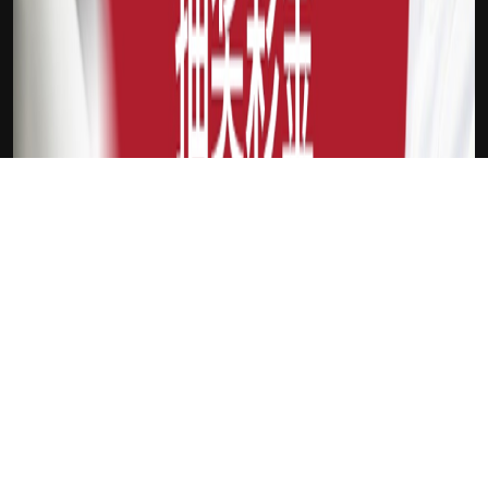
下载Xilu
年欧 2021
新会员