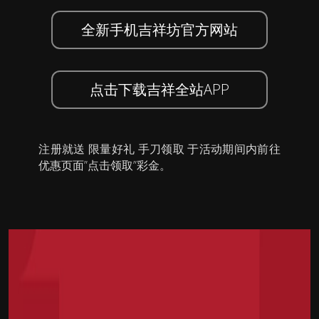
全新手机吉祥坊官方网站
点击下载吉祥全站APP
注册就送 限量好礼 手刀领取 于活动期间内前往
优惠页面”点击领取”彩金。