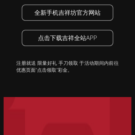
全新手机吉祥坊官方网站
点击下载吉祥全站APP
注册就送 限量好礼 手刀领取 于活动期间内前往
优惠页面”点击领取”彩金。