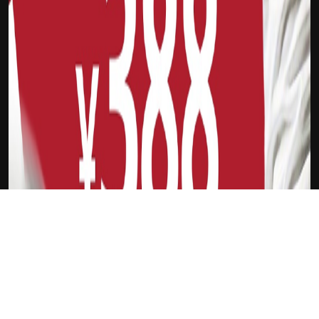
下载Xilu
布拉德布