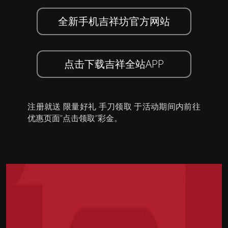
全新手机吉祥坊官方网站
点击下载吉祥全站APP
注册就送 限量好礼 手刀领取 于活动期间内前往
优惠页面”点击领取”彩金。