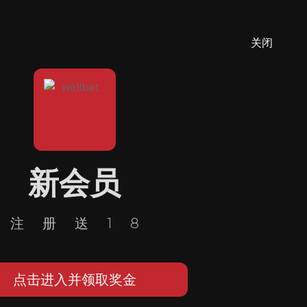
关闭
新会员
注册送18
点击进入并领取奖金