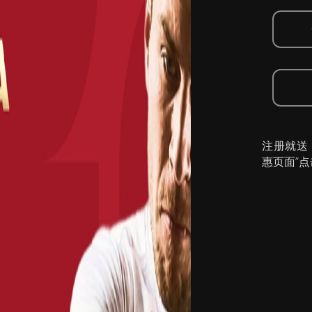
注册就送
惠页面”点