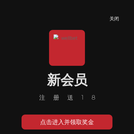
关闭
新会员
注册送18
点击进入并领取奖金