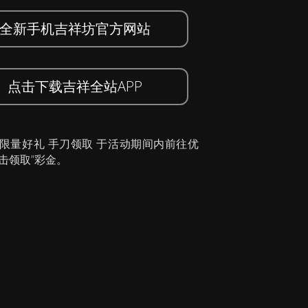
全新手机吉祥坊官方网站
点击下载吉祥全站APP
 限量好礼 手刀领取 于活动期间内前往优
击领取”彩金。