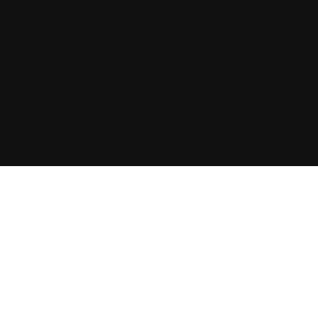
推荐
体育
图片
科技
搞笑
游戏