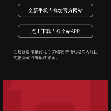
全新手机吉祥坊官方网站
点击下载吉祥全站APP
注册就送 限量好礼 手刀领取 于活动期间内前往
优惠页面”点击领取”彩金。