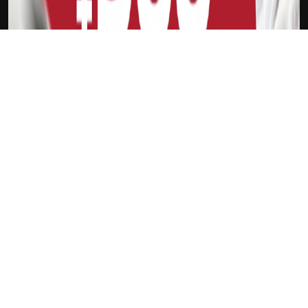
下载Xilu
哈雷尔
新会员
注册送18
访问此链接