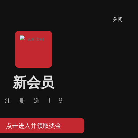
关闭
新会员
注册送18
点击进入并领取奖金