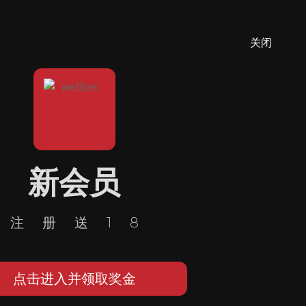
关闭
新会员
注册送18
点击进入并领取奖金