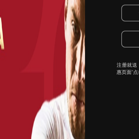
注册就送
惠页面”点