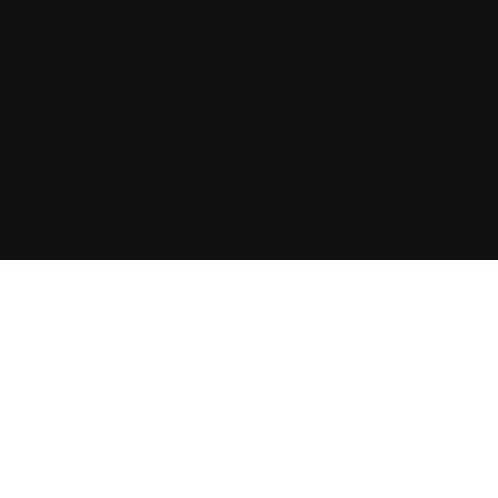
推荐
体育
图片
科技
搞笑
游戏