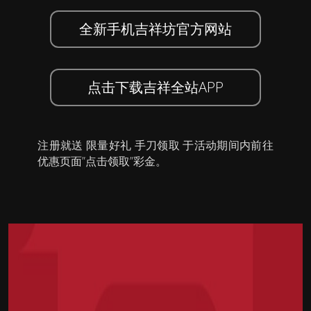
全新手机吉祥坊官方网站
点击下载吉祥全站APP
注册就送 限量好礼 手刀领取 于活动期间内前往
优惠页面”点击领取”彩金。