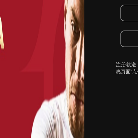
注册就送
惠页面”点