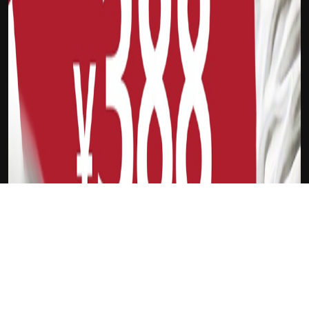
下载Xilu
加福德