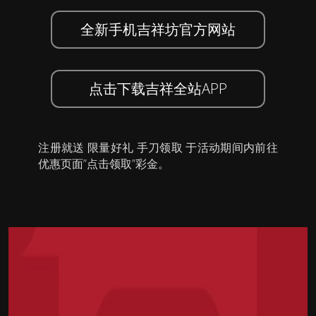
全新手机吉祥坊官方网站
点击下载吉祥全站APP
注册就送 限量好礼 手刀领取 于活动期间内前往
优惠页面”点击领取”彩金。