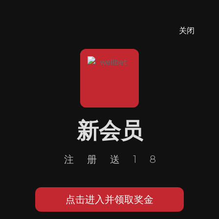
关闭
新会员
注册送18
点击进入并领取奖金