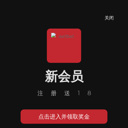
关闭
新会员
注册送18
点击进入并领取奖金