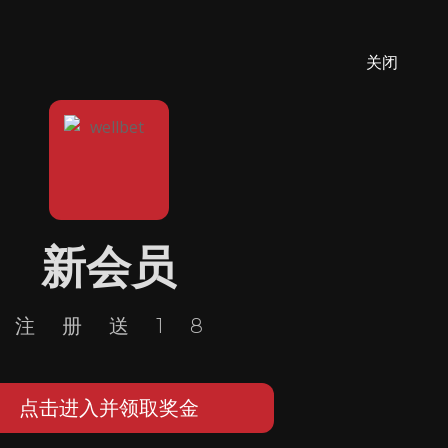
关闭
新会员
注册送18
点击进入并领取奖金