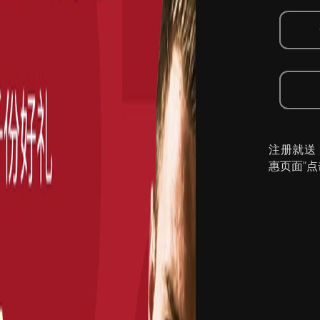
注册就送
惠页面”点