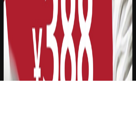
下载Xilu
余昌东