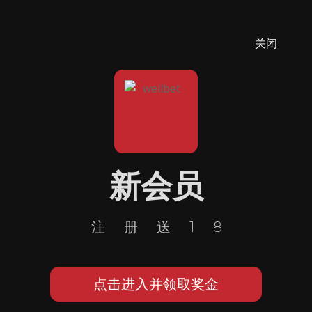
关闭
新会员
注册送18
点击进入并领取奖金