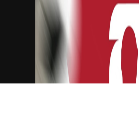
下载Xilu