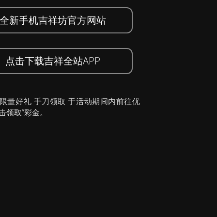
全新手机吉祥坊官方网站
点击下载吉祥全站APP
 限量好礼 手刀领取 于活动期间内前往优
击领取”彩金。