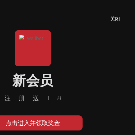
关闭
新会员
注册送18
点击进入并领取奖金